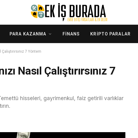
PARA KAZANMA
FINANS
KRIPTO PARALAR
ıl Çalıştırırsınız 7 Yöntem
ızı Nasıl Çalıştırırsınız 7
emettü hisseleri, gayrimenkul, faiz getirili varlıklar
ırın.