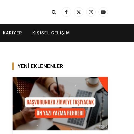
Facebook
X
Instagram
YouTube
(Twitter)
KARIYER
KIŞISEL GELIŞIM
YENI EKLENENLER