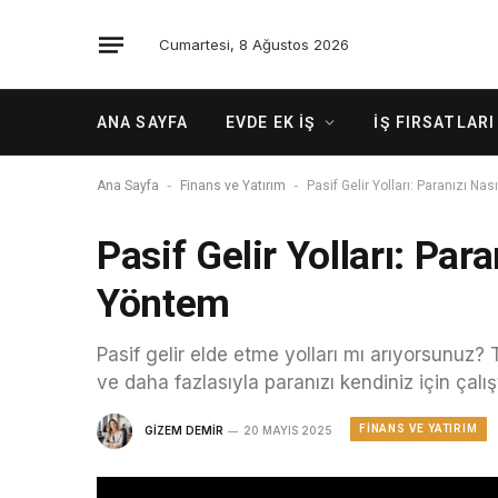
Cumartesi, 8 Ağustos 2026
ANA SAYFA
EVDE EK İŞ
İŞ FIRSATLARI
-
-
Ana Sayfa
Finans ve Yatırım
Pasif Gelir Yolları: Paranızı Nas
Pasif Gelir Yolları: Paran
Yöntem
Pasif gelir elde etme yolları mı arıyorsunuz? T
ve daha fazlasıyla paranızı kendiniz için çalışt
FINANS VE YATIRIM
GIZEM DEMIR
20 MAYIS 2025