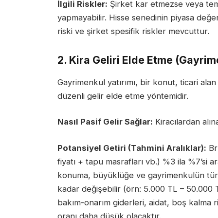
İlgili Riskler:
Şirket kar etmezse veya teme
yapmayabilir. Hisse senedinin piyasa değer
riski ve şirket spesifik riskler mevcuttur.
2. Kira Geliri Elde Etme (Gayrim
Gayrimenkul yatırımı, bir konut, ticari ala
düzenli gelir elde etme yöntemidir.
Nasıl Pasif Gelir Sağlar:
Kiracılardan alına
Potansiyel Getiri (Tahmini Aralıklar):
Brü
fiyatı + tapu masrafları vb.) %3 ila %7’si ar
konuma, büyüklüğe ve gayrimenkulün türü
kadar değişebilir (örn: 5.000 TL – 50.000 
bakım-onarım giderleri, aidat, boş kalma ri
oranı daha düşük olacaktır.