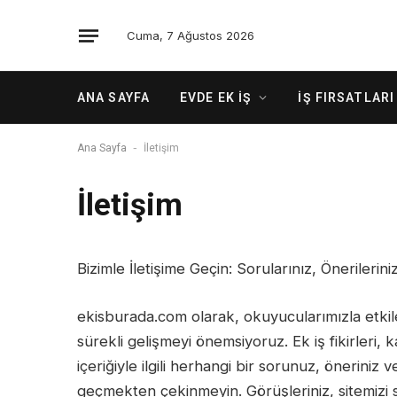
Cuma, 7 Ağustos 2026
ANA SAYFA
EVDE EK İŞ
İŞ FIRSATLARI
-
Ana Sayfa
İletişim
İletişim
Bizimle İletişime Geçin: Sorularınız, Önerileriniz
ekisburada.com olarak, okuyucularımızla etkile
sürekli gelişmeyi önemsiyoruz. Ek iş fikirleri, 
içeriğiyle ilgili herhangi bir sorunuz, öneriniz v
geçmekten çekinmeyin. Görüşleriniz, sitemizi s