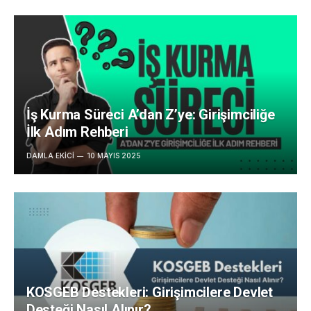
İş Kurma Süreci A’dan Z’ye: Girişimciliğe
İlk Adım Rehberi
DAMLA EKICI
10 MAYIS 2025
KOSGEB Destekleri: Girişimcilere Devlet
Desteği Nasıl Alınır?