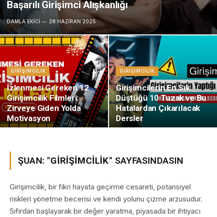
Başarılı Girişimci Alışkanlığı
DAMLA EKICI
28 HAZIRAN 2025
GIRIŞIMCILIK
GIRIŞIMCILIK
İzlenmesi Gereken 12
Girişimcilerin En Sık
Girişimcilik Filmleri:
Düştüğü 10 Tuzak ve Bu
Zirveye Giden Yolda
Hatalardan Çıkarılacak
Motivasyon
Dersler
ŞUAN: "
GIRIŞIMCILIK
" SAYFASINDASIN
Girişimcilik, bir fikri hayata geçirme cesareti, potansiyel
riskleri yönetme becerisi ve kendi yolunu çizme arzusudur.
Sıfırdan başlayarak bir değer yaratma, piyasada bir ihtiyacı