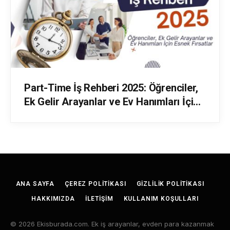
Part-Time İş Rehberi 2025: Öğrenciler,
Ek Gelir Arayanlar ve Ev Hanımları İçin
Esnek Fırsatlar
ANA SAYFA
ÇEREZ POLITIKASI
GIZLILIK POLITIKASI
HAKKIMIZDA
İLETIŞIM
KULLANIM KOŞULLARI
© 2026 Ekisburada.com. Ek iş arayanlar, evden para kazanmak