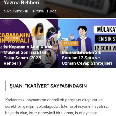
Yazma Rehberi
DUYGU YETKINER
14 TEMMUZ 2025
KARIYER
KARIYER
İşi Kapmanın Altın Kuralı:
Mülakat Sonrası Etkili
Mülakatlarda En Sık
Takip Sanatı (2025
Sorulan 12 Soru ve
Rehberi)
Uzman Cevap Stratejileri
ŞUAN: "
KARIYER
" SAYFASINDASIN
Kariyerimiz, hayatımızın önemli bir parçasını oluşturur ve
sürekli bir gelişim yolculuğudur. İster profesyonel hayatınızın
başında olun, ister deneyimli bir uzman, iş dünyasının