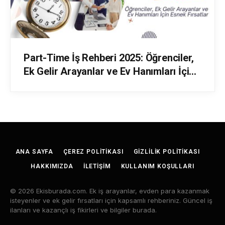
Part-Time İş Rehberi 2025: Öğrenciler,
Ek Gelir Arayanlar ve Ev Hanımları İçin
Esnek Fırsatlar
ANA SAYFA
ÇEREZ POLITIKASI
GIZLILIK POLITIKASI
HAKKIMIZDA
İLETIŞIM
KULLANIM KOŞULLARI
© 2026 Ekisburada.com. Ek iş arayanlar, evden para kazanmak
isteyenler ve ek gelir fırsatları için kapsamlı rehberiniz. Güncel iş
ilanları ve kazançlı iş fikirleri ve bilgiler burada.