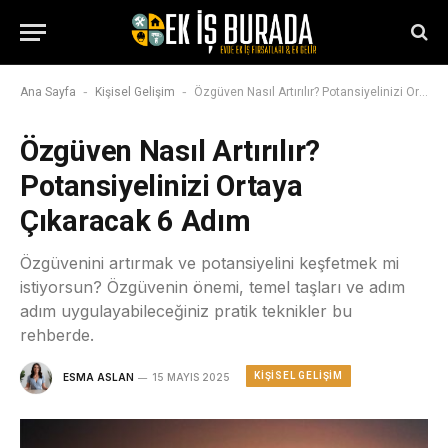
-
-
Ana Sayfa
Kişisel Gelişim
Özgüven Nasıl Artırılır? Potansiyelinizi Ortaya Çıkaracak 6 Adım
Özgüven Nasıl Artırılır?
Potansiyelinizi Ortaya
Çıkaracak 6 Adım
Özgüvenini artırmak ve potansiyelini keşfetmek mi
istiyorsun? Özgüvenin önemi, temel taşları ve adım
adım uygulayabileceğiniz pratik teknikler bu
rehberde.
KIŞISEL GELIŞIM
ESMA ASLAN
15 MAYIS 2025